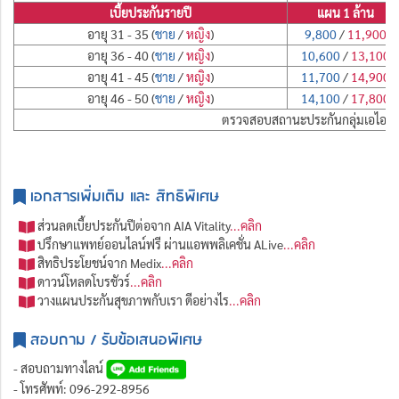
เบี้ยประกันรายปี
แผน 1 ล้าน
อายุ 31 - 35 (
ชาย
/
หญิง
)
9,800
/
11,900
อายุ 36 - 40 (
ชาย
/
หญิง
)
10,600
/
13,100
อายุ 41 - 45 (
ชาย
/
หญิง
)
11,700
/
14,900
อายุ 46 - 50 (
ชาย
/
หญิง
)
14,100
/
17,800
ตรวจสอบสถานะประกันกลุ่มเอไอเอ
เอกสารเพิ่มเติม และ สิทธิพิเศษ
ส่วนลดเบี้ยประกันปีต่อจาก AIA Vitality
...คลิก
ปรึกษาแพทย์ออนไลน์ฟรี ผ่านแอพพลิเคชั่น ALive
...คลิก
สิทธิประโยชน์จาก Medix
...คลิก
ดาวน์โหลดโบรชัวร์
...คลิก
วางแผนประกันสุขภาพกับเรา ดีอย่างไร
...คลิก
สอบถาม / รับข้อเสนอพิเศษ
- สอบถามทางไลน์
- โทรศัพท์: 096-292-8956