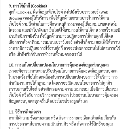
9. การใช้คุ้กกี้ (Cookies)
คุกกี้ (Cookies) คือ ข้อมูลที่เว็บไซต์ ส่งไปยังเว็บบราวเซอร์ (Web
Browser) ของผู้ให้บริการ เพื่อให้ลูกค้าสะดวกสบายในการใช้งาน
เว็บไซต์ รวมถึงช่วยในการศึกษาพฤติกรรมของผู้เยี่ยมชมแพลตฟอร์ม
โดยรวม และนำไปพัฒนาเว็บไซต์ให้สามารถใช้งานได้ง่าย รวดเร็ว และมี
ประสิทธิภาพยิ่งขึ้น ทั้งนี้ลูกค้าสามารถปฏิเสธการใช้งานคุกกี้ได้โดย
เลือกการตั้งค่าที่เหมาะสมบนเบราว์เซอร์ อย่างไรก็ตาม ขอแจ้งให้ทราบ
ว่าหากมีการปฏิเสธการใช้งานคุ้กกี้ อาจจะส่งผลกระทบให้ไม่สามารถใช้
หรือ เข้าถึงฟังก์ชันการทำงานทั้งหมดของเราได้
10. การแก้ไขเปลี่ยนแปลงนโยบายการคุ้มครองข้อมูลส่วนบุคคล
เราจะพิจารณาทบทวนปรับปรุงนโยบายการคุ้มครองข้อมูลส่วนบุคคล
ในบางครั้ง เพื่อให้สอดคล้องกับการเปลี่ยนแปลงของการให้บริการ การ
ดำเนินงานภายใต้กฏหมาย โดยเราจะเปิดเผยนโยบายการให้ลูกค้า
ทราบผ่านเว็บไซต์ อย่างชัดเจนตามความเหมาะสม เมื่อมีการเยี่ยมชม
เว็บไซต์ หรือรับการบริการจากทางเรา โปรดอ่านนโยบายการคุ้มครอง
ข้อมูลส่วนบุคคลทุกครั้งเพื่อประโยชน์ของลูกค้าเอง
11. วิธีการติดต่อเรา
หากมีคำถาม ข้อเสนอแนะ หรือ ต้องการรายละเอียดเพิ่มเติมเกี่ยวกับ
การประกาศนโยบายความเป็นส่วนตัว หรือ ต้องการใช้สิทธิ์ของคุณ